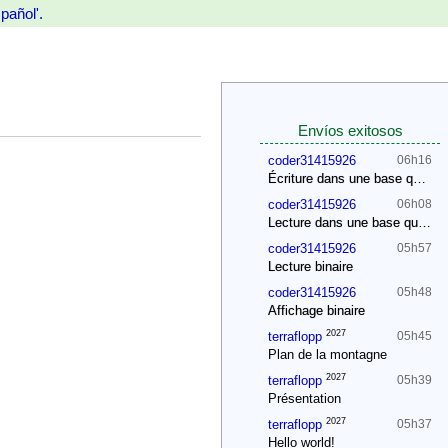
pañol'.
Envíos exitosos
coder31415926
06h16
Écriture dans une base quelconque
coder31415926
06h08
Lecture dans une base quelconque
coder31415926
05h57
Lecture binaire
coder31415926
05h48
Affichage binaire
2027
terraflopp
05h45
Plan de la montagne
2027
terraflopp
05h39
Présentation
2027
terraflopp
05h37
Hello world!