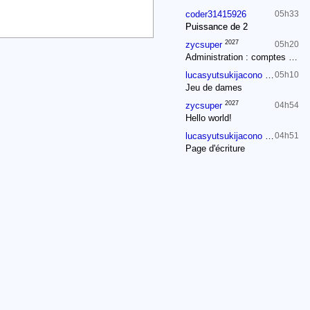
coder31415926
05h33
Puissance de 2
2027
zycsuper
05h20
Administration : comptes annuels
2030
lucasyutsukijacono
05h10
Jeu de dames
2027
zycsuper
04h54
Hello world!
2030
lucasyutsukijacono
04h51
Page d'écriture