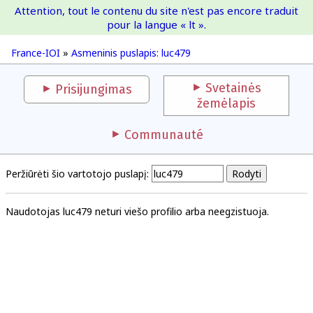
Attention, tout le contenu du site n'est pas encore traduit
France-IOI
pour la langue « lt ».
France-IOI
»
Asmeninis puslapis: luc479
Svetainės
Prisijungimas
žemėlapis
Communauté
Peržiūrėti šio vartotojo puslapį:
Naudotojas luc479 neturi viešo profilio arba neegzistuoja.