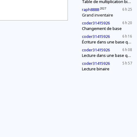
Table de multiplication binaire
2027
raph8888
6 h 25
Grand inventaire
coder31415926
6 h 20
Changement de base
coder31415926
6 h 16
Écriture dans une base quelconque
coder31415926
6 h 08
Lecture dans une base quelconque
coder31415926
5 h 57
Lecture binaire