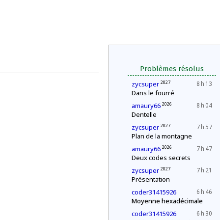
Problèmes résolus
2027
zycsuper
8 h 13
Dans le fourré
2026
amaury66
8 h 04
Dentelle
2027
zycsuper
7 h 57
Plan de la montagne
2026
amaury66
7 h 47
Deux codes secrets
2027
zycsuper
7 h 21
Présentation
coder31415926
6 h 46
Moyenne hexadécimale
coder31415926
6 h 30