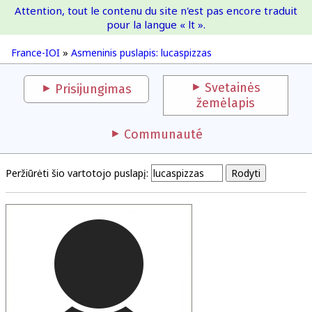
Attention, tout le contenu du site n'est pas encore traduit
France-IOI
pour la langue « lt ».
France-IOI
»
Asmeninis puslapis: lucaspizzas
Svetainės
Prisijungimas
žemėlapis
Communauté
Peržiūrėti šio vartotojo puslapį: