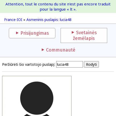
Attention, tout le contenu du site n'est pas encore traduit
France-IOI
pour la langue « lt ».
France-IOI
»
Asmeninis puslapis: lucia48
Svetainės
Prisijungimas
žemėlapis
Communauté
Peržiūrėti šio vartotojo puslapį: