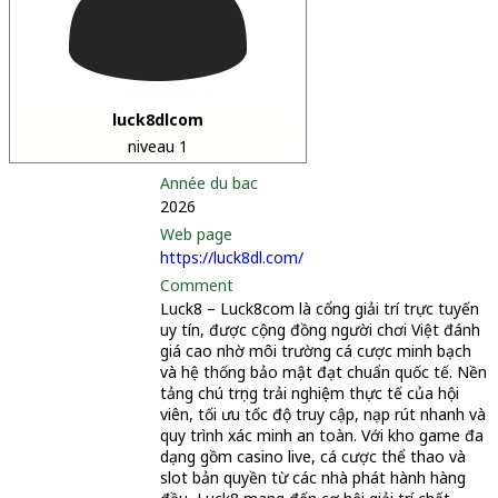
luck8dlcom
niveau 1
Année du bac
2026
Web page
https://luck8dl.com/
Comment
Luck8 – Luck8com là cổng giải trí trực tuyến
uy tín, được cộng đồng người chơi Việt đánh
giá cao nhờ môi trường cá cược minh bạch
và hệ thống bảo mật đạt chuẩn quốc tế. Nền
tảng chú trọng trải nghiệm thực tế của hội
viên, tối ưu tốc độ truy cập, nạp rút nhanh và
quy trình xác minh an toàn. Với kho game đa
dạng gồm casino live, cá cược thể thao và
slot bản quyền từ các nhà phát hành hàng