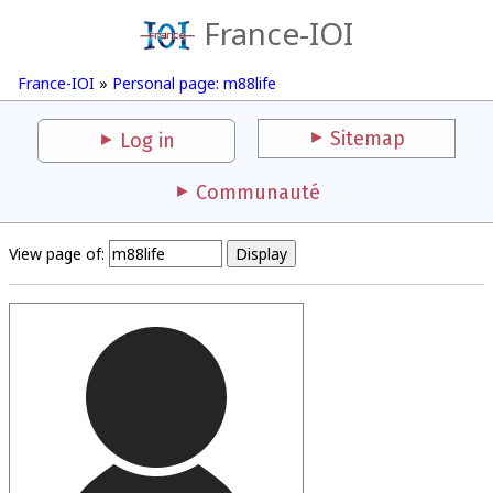
France-IOI
France-IOI
»
Personal page: m88life
Sitemap
Log in
Communauté
View page of: