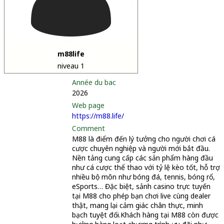
m88life
niveau 1
Année du bac
2026
Web page
https://m88.life/
Comment
M88 là điểm đến lý tưởng cho người chơi cá
cược chuyên nghiệp và người mới bắt đầu.
Nền tảng cung cấp các sản phẩm hàng đầu
như cá cược thể thao với tỷ lệ kèo tốt, hỗ trợ
nhiều bộ môn như bóng đá, tennis, bóng rổ,
eSports… Đặc biệt, sảnh casino trực tuyến
tại M88 cho phép bạn chơi live cùng dealer
thật, mang lại cảm giác chân thực, minh
bạch tuyệt đối.Khách hàng tại M88 còn được