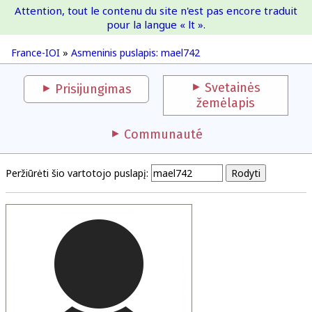
Attention, tout le contenu du site n'est pas encore traduit
France-IOI
pour la langue « lt ».
France-IOI
»
Asmeninis puslapis: mael742
Svetainės
Prisijungimas
žemėlapis
Communauté
Peržiūrėti šio vartotojo puslapį: