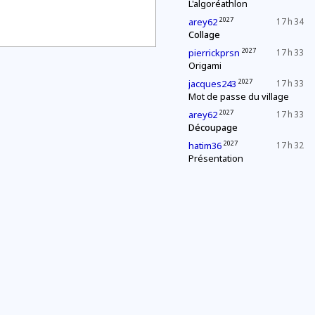
L'algoréathlon
2027
arey62
17 h 34
Collage
2027
pierrickprsn
17 h 33
Origami
2027
jacques243
17 h 33
Mot de passe du village
2027
arey62
17 h 33
Découpage
2027
hatim36
17 h 32
Présentation