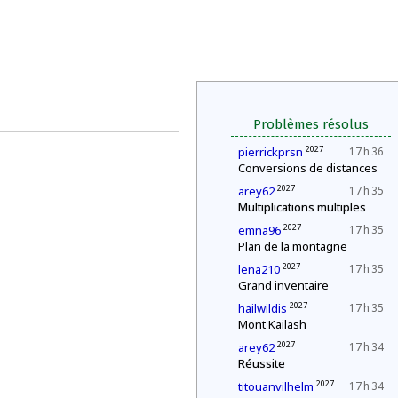
Problèmes résolus
2027
pierrickprsn
17 h 36
Conversions de distances
2027
arey62
17 h 35
Multiplications multiples
2027
emna96
17 h 35
Plan de la montagne
2027
lena210
17 h 35
Grand inventaire
2027
hailwildis
17 h 35
Mont Kailash
2027
arey62
17 h 34
Réussite
2027
titouanvilhelm
17 h 34