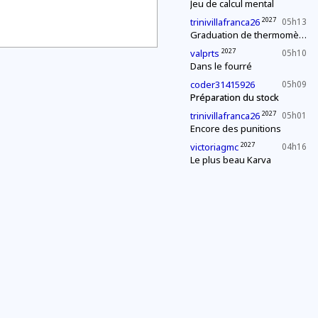
Jeu de calcul mental
2027
trinivillafranca26
05h13
Graduation de thermomètres
2027
valprts
05h10
Dans le fourré
coder31415926
05h09
Préparation du stock
2027
trinivillafranca26
05h01
Encore des punitions
2027
victoriagmc
04h16
Le plus beau Karva