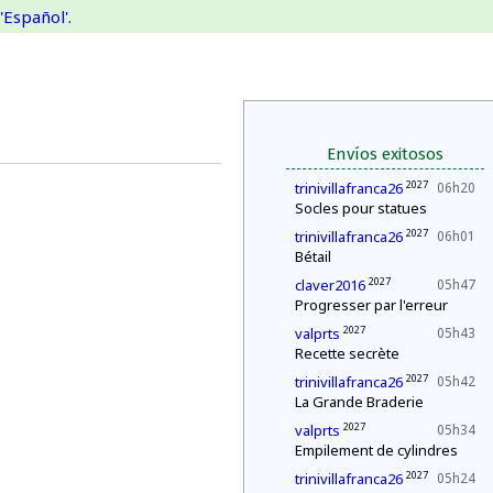
'Español'.
Envíos exitosos
2027
trinivillafranca26
06h20
Socles pour statues
2027
trinivillafranca26
06h01
Bétail
2027
claver2016
05h47
Progresser par l'erreur
2027
valprts
05h43
Recette secrète
2027
trinivillafranca26
05h42
La Grande Braderie
2027
valprts
05h34
Empilement de cylindres
2027
trinivillafranca26
05h24