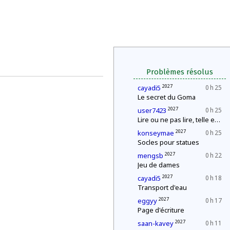
Problèmes résolus
2027
cayadi5
0 h 25
Le secret du Goma
2027
user7423
0 h 25
Lire ou ne pas lire, telle est la question
2027
konseymae
0 h 25
Socles pour statues
2027
mengsb
0 h 22
Jeu de dames
2027
cayadi5
0 h 18
Transport d'eau
2027
eggyy
0 h 17
Page d'écriture
2027
saan-kavey
0 h 11