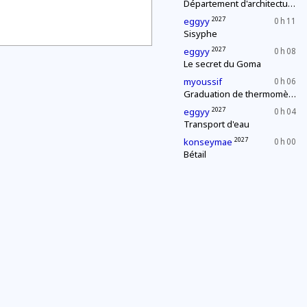
Département d'architecture : construction d'une pyramide
2027
eggyy
0 h 11
Sisyphe
2027
eggyy
0 h 08
Le secret du Goma
myoussif
0 h 06
Graduation de thermomètres
2027
eggyy
0 h 04
Transport d'eau
2027
konseymae
0 h 00
Bétail