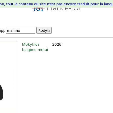
on, tout le contenu du site n'est pas encore traduit pour la langue
France-IOI
pį:
Mokyklos
2026
baigimo metai