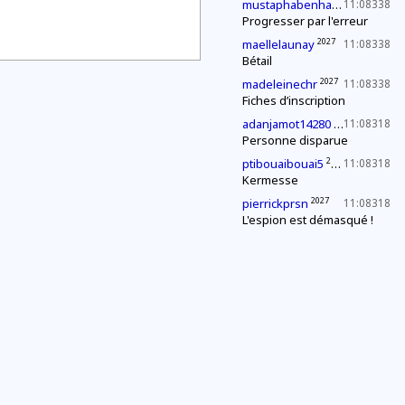
2027
mustaphabenhassen
11:08338
Progresser par l'erreur
2027
maellelaunay
11:08338
Bétail
2027
madeleinechr
11:08338
Fiches d’inscription
2029
adanjamot14280
11:08318
Personne disparue
2027
ptibouaibouai5
11:08318
Kermesse
2027
pierrickprsn
11:08318
L'espion est démasqué !