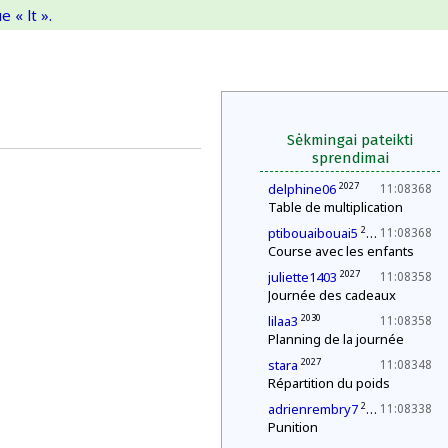
 « lt ».
Sėkmingai pateikti
sprendimai
2027
delphine06
11:08368
Table de multiplication
2027
ptibouaibouai5
11:08368
Course avec les enfants
2027
juliette1403
11:08358
Journée des cadeaux
2030
lilaa3
11:08358
Planning de la journée
2027
stara
11:08348
Répartition du poids
2027
adrienrembry7
11:08338
Punition