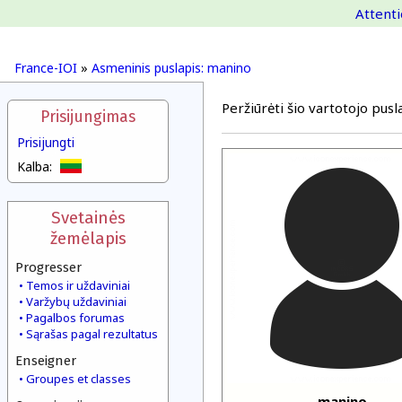
Attenti
France-IOI
»
Asmeninis puslapis: manino
Peržiūrėti šio vartotojo pusla
Prisijungimas
Prisijungti
Kalba:
Svetainės
žemėlapis
Progresser
Temos ir uždaviniai
Varžybų uždaviniai
Pagalbos forumas
Sąrašas pagal rezultatus
Enseigner
Groupes et classes
manino