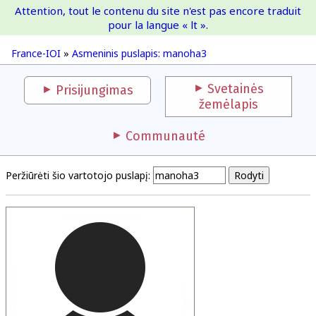
Attention, tout le contenu du site n'est pas encore traduit
France-IOI
pour la langue « lt ».
France-IOI
»
Asmeninis puslapis: manoha3
Svetainės
Prisijungimas
žemėlapis
Communauté
Peržiūrėti šio vartotojo puslapį: