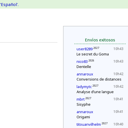
'Español'.
Envíos exitosos
2027
user8289
10h43
Le secret du Goma
2026
nico83
10h43
Dentelle
annaroux
10h42
Conversions de distances
2027
ladymytc
10h42
Analyse d’une langue
2027
mbrt
10h41
Sisyphe
annaroux
10h41
Origami
2027
titouanvilhelm
10h40