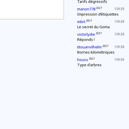
Tarifs dégressifs
2027
manon778
10h39
Impression d’étiquettes
2027
mbrt
10h38
Le secret du Goma
2027
victorlydie
10h38
Réponds !
2027
titouanvilhelm
10h38
Bornes kilométriques
2027
houss
10h36
Type d'arbres