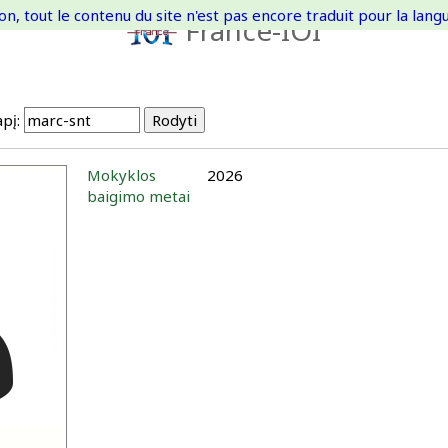
on, tout le contenu du site n'est pas encore traduit pour la langue
France-IOI
pį:
Mokyklos
2026
baigimo metai