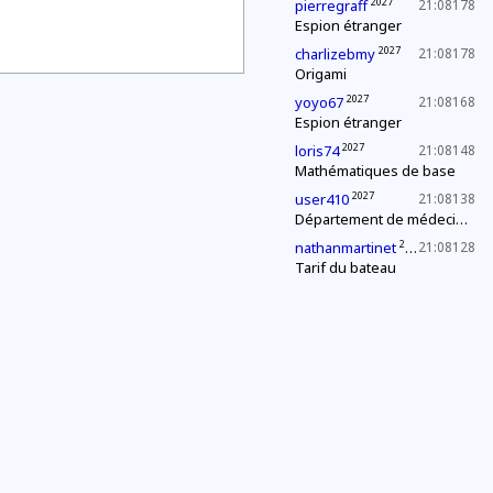
2027
pierregraff
21:08178
Espion étranger
2027
charlizebmy
21:08178
Origami
2027
yoyo67
21:08168
Espion étranger
2027
loris74
21:08148
Mathématiques de base
2027
user410
21:08138
Département de médecine : contrôle d'une épidémie
2027
nathanmartinet
21:08128
Tarif du bateau