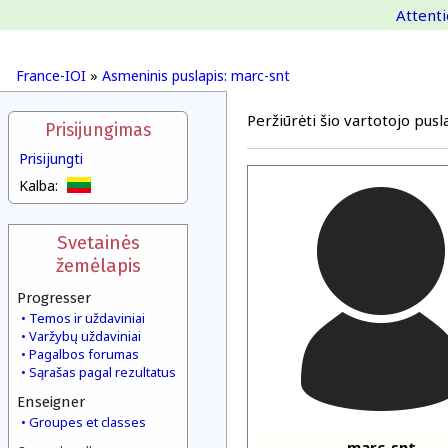
Attenti
France-IOI
»
Asmeninis puslapis: marc-snt
Peržiūrėti šio vartotojo pusla
Prisijungimas
Prisijungti
Kalba:
Svetainės
žemėlapis
Progresser
Temos ir uždaviniai
Varžybų uždaviniai
Pagalbos forumas
Sąrašas pagal rezultatus
Enseigner
Groupes et classes
marc-snt