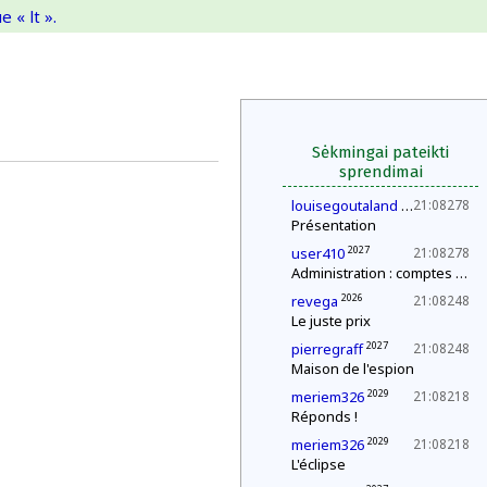
 « lt ».
Sėkmingai pateikti
sprendimai
2027
louisegoutaland
21:08278
Présentation
2027
user410
21:08278
Administration : comptes annuels
2026
revega
21:08248
Le juste prix
2027
pierregraff
21:08248
Maison de l'espion
2029
meriem326
21:08218
Réponds !
2029
meriem326
21:08218
L'éclipse