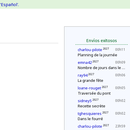
'Español'.
Envíos exitosos
2027
charlou-pilote
00h11
Planning de la journée
2027
emna42
00h09
Nombre de jours dans le mois
2027
ray94
00h06
La grande fête
2027
loane-rouget
00h05
Traversée du pont
2027
sidney5
00h02
Recette secrète
2027
tghesquieres
00h02
Dans le fourré
2027
charlou-pilote
23h59