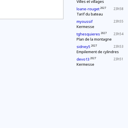
Villes et villages
2027
loane-rouget
23h58
Tarif du bateau
myoussif
23h55
Kermesse
2027
tghesquieres
23h54
Plan de la montagne
2027
sidney5
23h53
Empilement de cylindres
2027
devo13
23h51
Kermesse