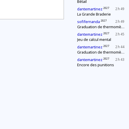
Bétail
2027
dantemartinez
2 h 49
La Grande Braderie
2027
sofifernanda
2 h 49
Graduation de thermomètres
2027
dantemartinez
2 h 45
Jeu de calcul mental
2027
dantemartinez
2 h 44
Graduation de thermomètres
2027
dantemartinez
2 h 43
Encore des punitions