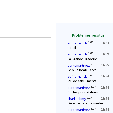
Problèmes résolus
2027
sofifernanda
3 h 23
Bétail
2027
sofifernanda
3 h 19
La Grande Braderie
2027
dantemartinez
2 h 55
Le plus beau Karva
2027
sofifernanda
2 h 54
Jeu de calcul mental
2027
dantemartinez
2 h 54
Socles pour statues
2027
charlizebmy
2 h 54
Département de médecine : contrôle d'une épidémie
2027
dantemartinez
2 h 54