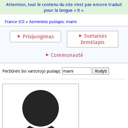
Attention, tout le contenu du site n'est pas encore traduit
France-IOI
pour la langue « lt ».
France-IOI
»
Asmeninis puslapis: marni
Svetainės
Prisijungimas
žemėlapis
Communauté
Peržiūrėti šio vartotojo puslapį: