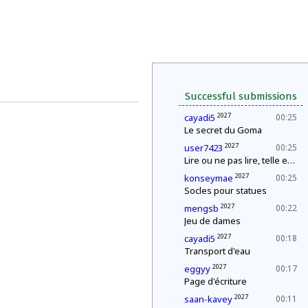
Successful submissions
2027
cayadi5
00:25
Le secret du Goma
2027
user7423
00:25
Lire ou ne pas lire, telle est la question
2027
konseymae
00:25
Socles pour statues
2027
mengsb
00:22
Jeu de dames
2027
cayadi5
00:18
Transport d'eau
2027
eggyy
00:17
Page d'écriture
2027
saan-kavey
00:11