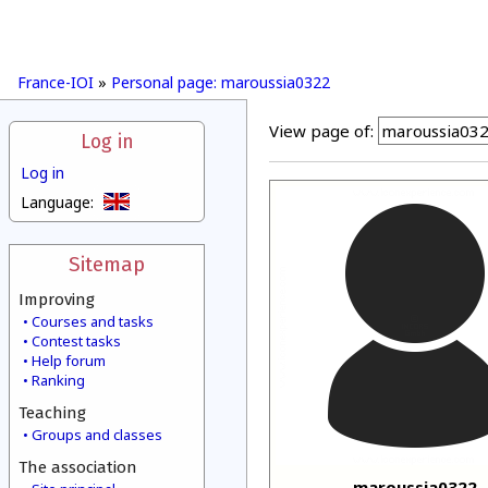
France-IOI
»
Personal page: maroussia0322
View page of:
Log in
Log in
Language:
Sitemap
Improving
Courses and tasks
Contest tasks
Help forum
Ranking
Teaching
Groups and classes
The association
maroussia0322