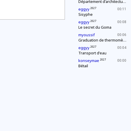
Département d'architecture : construction d'une pyramide
2027
eggyy
00:11
Sisyphe
2027
eggyy
00:08
Le secret du Goma
myoussif
00:06
Graduation de thermomètres
2027
eggyy
00:04
Transport d'eau
2027
konseymae
00:00
Bétail