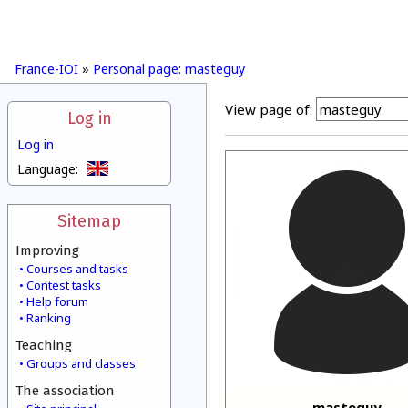
France-IOI
»
Personal page: masteguy
View page of:
Log in
Log in
Language:
Sitemap
Improving
Courses and tasks
Contest tasks
Help forum
Ranking
Teaching
Groups and classes
The association
masteguy