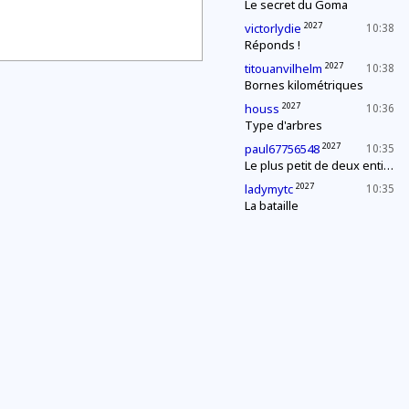
Le secret du Goma
2027
victorlydie
10:38
Réponds !
2027
titouanvilhelm
10:38
Bornes kilométriques
2027
houss
10:36
Type d'arbres
2027
paul67756548
10:35
Le plus petit de deux entiers
2027
ladymytc
10:35
La bataille