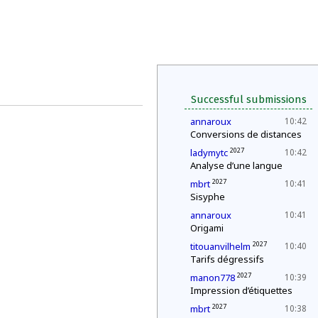
Successful submissions
annaroux
10:42
Conversions de distances
2027
ladymytc
10:42
Analyse d’une langue
2027
mbrt
10:41
Sisyphe
annaroux
10:41
Origami
2027
titouanvilhelm
10:40
Tarifs dégressifs
2027
manon778
10:39
Impression d’étiquettes
2027
mbrt
10:38