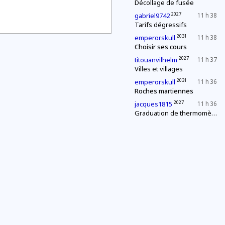
Décollage de fusée
2027
gabriel9742
11 h 38
Tarifs dégressifs
2031
emperorskull
11 h 38
Choisir ses cours
2027
titouanvilhelm
11 h 37
Villes et villages
2031
emperorskull
11 h 36
Roches martiennes
2027
jacques1815
11 h 36
Graduation de thermomètres