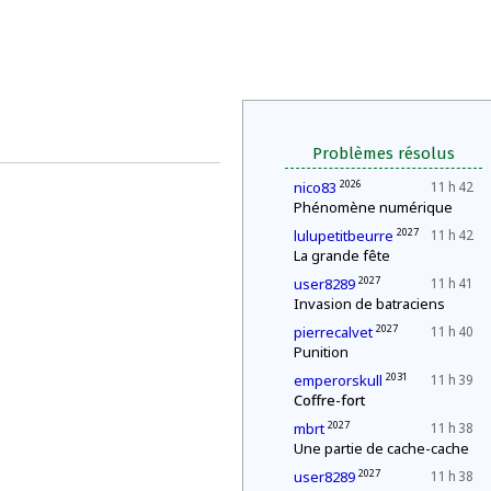
Problèmes résolus
2026
nico83
11 h 42
Phénomène numérique
2027
lulupetitbeurre
11 h 42
La grande fête
2027
user8289
11 h 41
Invasion de batraciens
2027
pierrecalvet
11 h 40
Punition
2031
emperorskull
11 h 39
Coffre-fort
2027
mbrt
11 h 38
Une partie de cache-cache
2027
user8289
11 h 38