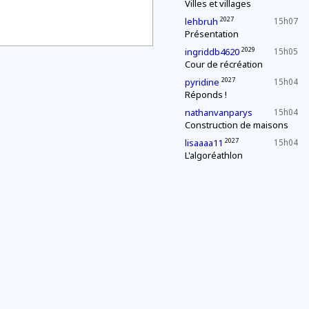
Villes et villages
2027
lehbruh
15h07
Présentation
2029
ingriddb4620
15h05
Cour de récréation
2027
pyridine
15h04
Réponds !
nathanvanparys
15h04
Construction de maisons
2027
lisaaaa11
15h04
L'algoréathlon