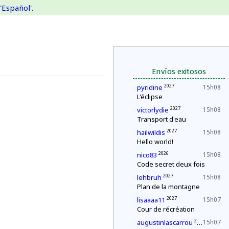
'Español'.
Envíos exitosos
2027
pyridine
15h08
L'éclipse
2027
victorlydie
15h08
Transport d'eau
2027
hailwildis
15h08
Hello world!
2026
nico83
15h08
Code secret deux fois
2027
lehbruh
15h08
Plan de la montagne
2027
lisaaaa11
15h07
Cour de récréation
2027
augustinlascarrou
15h07