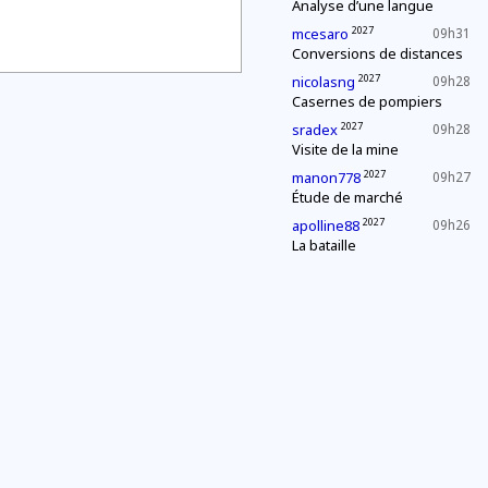
Analyse d’une langue
2027
mcesaro
09h31
Conversions de distances
2027
nicolasng
09h28
Casernes de pompiers
2027
sradex
09h28
Visite de la mine
2027
manon778
09h27
Étude de marché
2027
apolline88
09h26
La bataille