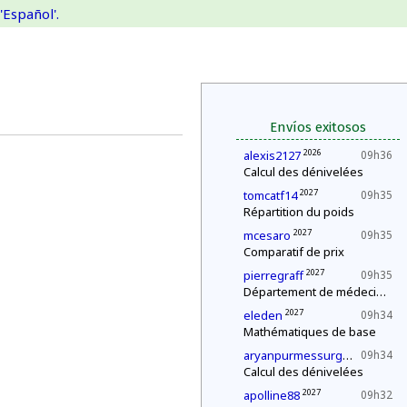
'Español'.
Envíos exitosos
2026
alexis2127
09h36
Calcul des dénivelées
2027
tomcatf14
09h35
Répartition du poids
2027
mcesaro
09h35
Comparatif de prix
2027
pierregraff
09h35
Département de médecine : contrôle d'une épidémie
2027
eleden
09h34
Mathématiques de base
202
aryanpurmessurgmailcom
09h34
Calcul des dénivelées
2027
apolline88
09h32