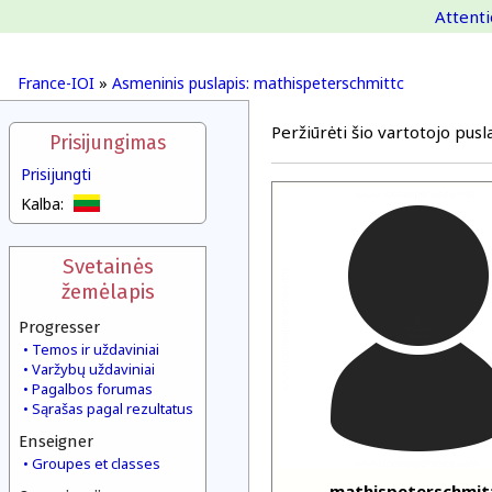
Attenti
France-IOI
»
Asmeninis puslapis: mathispeterschmittc
Peržiūrėti šio vartotojo pusla
Prisijungimas
Prisijungti
Kalba:
Svetainės
žemėlapis
Progresser
Temos ir uždaviniai
Varžybų uždaviniai
Pagalbos forumas
Sąrašas pagal rezultatus
Enseigner
Groupes et classes
mathispeterschmit