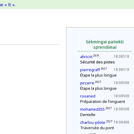
 « lt ».
Sėkmingai pateikti
sprendimai
2031
abricot
18:08518
Sécurité des pistes
2027
pierregraff
18:08518
Étape la plus longue
2027
pircarre
18:08508
Étape la plus longue
roxaned
18:08508
Préparation de l'onguent
2027
mohamed355
18:08508
Dentelle
2027
charlou-pilote
18:08498
Traversée du pont