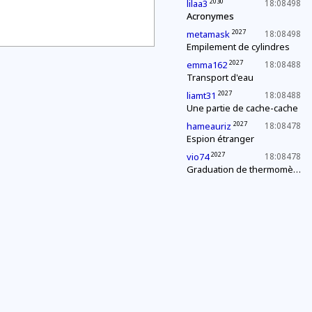
2030
lilaa3
18:08498
Acronymes
2027
metamask
18:08498
Empilement de cylindres
2027
emma162
18:08488
Transport d'eau
2027
liamt31
18:08488
Une partie de cache-cache
2027
hameauriz
18:08478
Espion étranger
2027
vio74
18:08478
Graduation de thermomètres