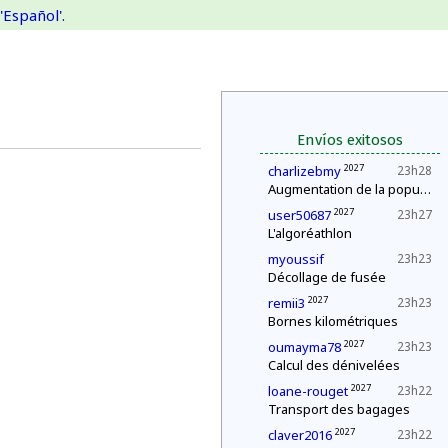
'Español'.
Envíos exitosos
2027
charlizebmy
23h28
Augmentation de la population
2027
user50687
23h27
L'algoréathlon
myoussif
23h23
Décollage de fusée
2027
remii3
23h23
Bornes kilométriques
2027
oumayma78
23h23
Calcul des dénivelées
2027
loane-rouget
23h22
Transport des bagages
2027
claver2016
23h22