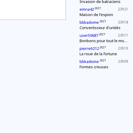
Invasion de batraciens
2027
emna42
23h21
Maison de l'espion
2027
bbkadome
23h18
Convertisseur d'unités
2027
user50687
23h11
Bonbons pour tout le monde !
2027
pierre6212
23h10
La roue de la fortune
2027
bbkadome
23h09
Formes creuses