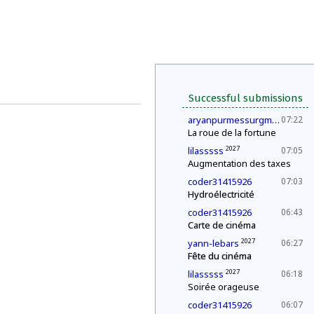
Successful submissions
202
aryanpurmessurgmailcom
07:22
La roue de la fortune
2027
lilasssss
07:05
Augmentation des taxes
coder31415926
07:03
Hydroélectricité
coder31415926
06:43
Carte de cinéma
2027
yann-lebars
06:27
Fête du cinéma
2027
lilasssss
06:18
Soirée orageuse
coder31415926
06:07