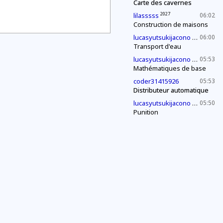
Carte des cavernes
2027
lilasssss
06:02
Construction de maisons
2030
lucasyutsukijacono
06:00
Transport d'eau
2030
lucasyutsukijacono
05:53
Mathématiques de base
coder31415926
05:53
Distributeur automatique
2030
lucasyutsukijacono
05:50
Punition