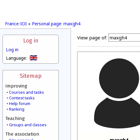
France-IOI
»
Personal page: maxgh4
View page of:
Log in
Log in
Language:
Sitemap
Improving
Courses and tasks
Contest tasks
Help forum
Ranking
Teaching
Groups and classes
The association
maxgh4