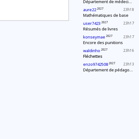
Département de médecine : contrôle d'une épidémie
2027
aure22
23h18
Mathématiques de base
2027
user7423
23h17
Résumés de livres
2027
konseymae
23h17
Encore des punitions
2027
waldinho
23h16
Fléchettes
2027
enzo9742508
23h13
Département de pédagogie : le « c'est plus, c'est moins »