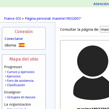
Atención 
France-IOI
»
Página personal: maxime19032007
Consultar la página de:
Conexión
Conectarse
Idioma:
Mapa del sitio
Progresser
Cursos y ejercicios
Ejercicios
Foro de asistencia
Clasificación
Enseigner
Groupes et classes
La organizacion
maxime19032007