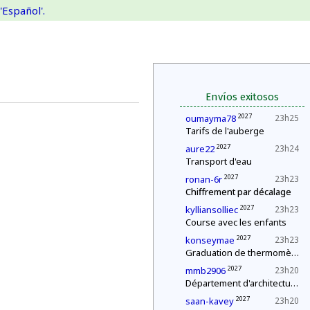
'Español'.
Envíos exitosos
2027
oumayma78
23h25
Tarifs de l'auberge
2027
aure22
23h24
Transport d'eau
2027
ronan-6r
23h23
Chiffrement par décalage
2027
kylliansolliec
23h23
Course avec les enfants
2027
konseymae
23h23
Graduation de thermomètres
2027
mmb2906
23h20
Département d'architecture : construction d'une pyramide
2027
saan-kavey
23h20