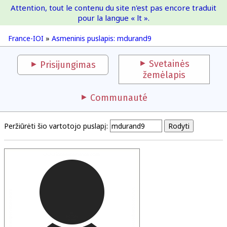
Attention, tout le contenu du site n'est pas encore traduit
France-IOI
pour la langue « lt ».
France-IOI
»
Asmeninis puslapis: mdurand9
Svetainės
Prisijungimas
žemėlapis
Communauté
Peržiūrėti šio vartotojo puslapį: