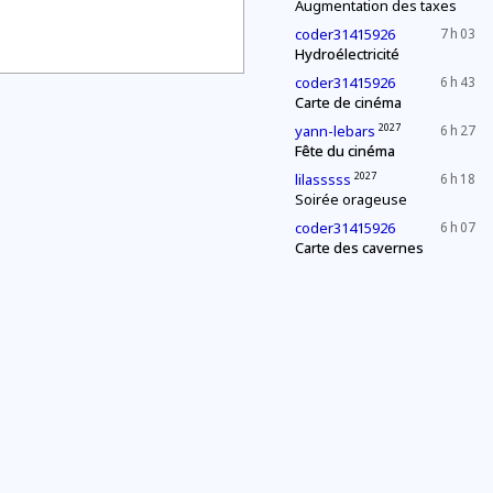
Augmentation des taxes
coder31415926
7 h 03
Hydroélectricité
coder31415926
6 h 43
Carte de cinéma
2027
yann-lebars
6 h 27
Fête du cinéma
2027
lilasssss
6 h 18
Soirée orageuse
coder31415926
6 h 07
Carte des cavernes