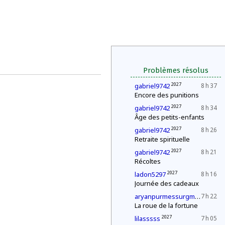
Problèmes résolus
2027
gabriel9742
8 h 37
Encore des punitions
2027
gabriel9742
8 h 34
Âge des petits-enfants
2027
gabriel9742
8 h 26
Retraite spirituelle
2027
gabriel9742
8 h 21
Récoltes
2027
ladon5297
8 h 16
Journée des cadeaux
202
aryanpurmessurgmailcom
7 h 22
La roue de la fortune
2027
lilasssss
7 h 05