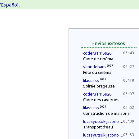
'Español'.
Envíos exitosos
coder31415926
06h43
Carte de cinéma
2027
yann-lebars
06h27
Fête du cinéma
2027
lilasssss
06h18
Soirée orageuse
coder31415926
06h07
Carte des cavernes
2027
lilasssss
06h02
Construction de maisons
2030
lucasyutsukijacono
06h00
Transport d'eau
2030
lucasyutsukijacono
05h53