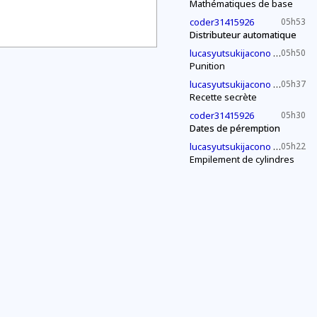
Mathématiques de base
coder31415926
05h53
Distributeur automatique
2030
lucasyutsukijacono
05h50
Punition
2030
lucasyutsukijacono
05h37
Recette secrète
coder31415926
05h30
Dates de péremption
2030
lucasyutsukijacono
05h22
Empilement de cylindres