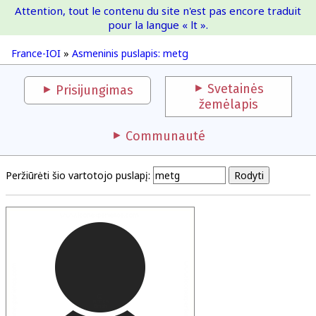
Attention, tout le contenu du site n'est pas encore traduit
France-IOI
pour la langue « lt ».
France-IOI
»
Asmeninis puslapis: metg
Svetainės
Prisijungimas
žemėlapis
Communauté
Peržiūrėti šio vartotojo puslapį: