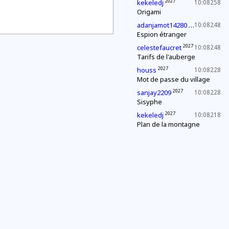
2027
kekeledj
10:08258
Origami
2029
adanjamot14280
10:08248
Espion étranger
2027
celestefaucret
10:08248
Tarifs de l'auberge
2027
houss
10:08228
Mot de passe du village
2027
sanjay2209
10:08228
Sisyphe
2027
kekeledj
10:08218
Plan de la montagne