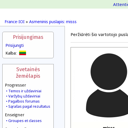
Attenti
France-IOI
»
Asmeninis puslapis: misss
Peržiūrėti šio vartotojo pusla
Prisijungimas
Prisijungti
Kalba:
Svetainės
žemėlapis
Progresser
Temos ir uždaviniai
Varžybų uždaviniai
Pagalbos forumas
Sąrašas pagal rezultatus
Enseigner
Groupes et classes
misss