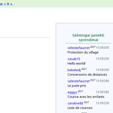
 « lt ».
Sėkmingai pateikti
sprendimai
2027
celestefaucret
10:08308
Protection du village
sasab15
10:08298
Hello world!
2027
kekeledj
10:08298
Conversions de distances
2027
celestefaucret
10:08288
Le juste prix
2027
eggyy
10:08288
Course avec les enfants
2027
caroline83
10:08258
Liste de courses