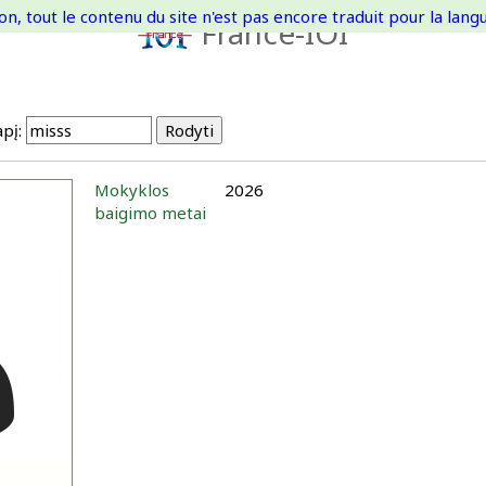
on, tout le contenu du site n'est pas encore traduit pour la langue
France-IOI
pį:
Mokyklos
2026
baigimo metai