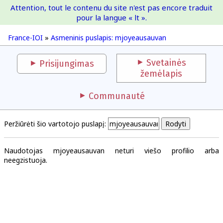
Attention, tout le contenu du site n'est pas encore traduit
France-IOI
pour la langue « lt ».
France-IOI
»
Asmeninis puslapis: mjoyeausauvan
Svetainės
Prisijungimas
žemėlapis
Communauté
Peržiūrėti šio vartotojo puslapį:
Naudotojas mjoyeausauvan neturi viešo profilio arba
neegzistuoja.