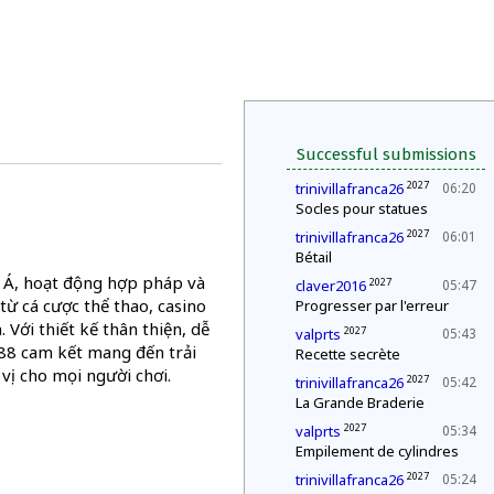
Successful submissions
2027
trinivillafranca26
06:20
Socles pour statues
2027
trinivillafranca26
06:01
Bétail
u Á, hoạt động hợp pháp và
2027
claver2016
05:47
 từ cá cược thể thao, casino
Progresser par l'erreur
. Với thiết kế thân thiện, dễ
2027
valprts
05:43
M88 cam kết mang đến trải
Recette secrète
vị cho mọi người chơi.
2027
trinivillafranca26
05:42
La Grande Braderie
2027
valprts
05:34
Empilement de cylindres
2027
trinivillafranca26
05:24