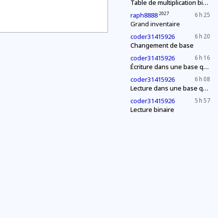
Table de multiplication binaire
2027
raph8888
6 h 25
Grand inventaire
coder31415926
6 h 20
Changement de base
coder31415926
6 h 16
Écriture dans une base quelconque
coder31415926
6 h 08
Lecture dans une base quelconque
coder31415926
5 h 57
Lecture binaire