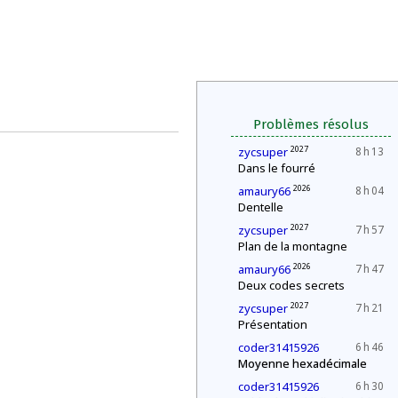
Problèmes résolus
2027
zycsuper
8 h 13
Dans le fourré
2026
amaury66
8 h 04
Dentelle
2027
zycsuper
7 h 57
Plan de la montagne
2026
amaury66
7 h 47
Deux codes secrets
2027
zycsuper
7 h 21
Présentation
coder31415926
6 h 46
Moyenne hexadécimale
coder31415926
6 h 30