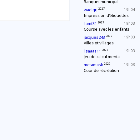
Banquet municipal
2027
waelgrj
19h04
Impression d’étiquettes
2027
liamt31
19h03
Course avec les enfants
2027
jacques243
19h03
Villes et villages
2027
lisaaaa11
19h03
Jeu de calcul mental
2027
metamask
19h03
Cour de récréation