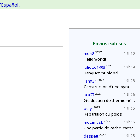
'Español'.
Envíos exitosos
2027
mori8
19h10
Hello world!
2027
juliette1403
19h09
Banquet municipal
2027
liamt31
19h08
Construction d'une pyramide
2027
jaja27
19h06
Graduation de thermomètres
2027
polyj
19h05
Répartition du poids
2027
metamask
19h05
Une partie de cache-cache
2027
despett
19h05