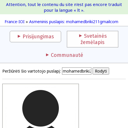
Attention, tout le contenu du site n'est pas encore traduit
France-IOI
pour la langue « lt ».
France-IOI
»
Asmeninis puslapis: mohamedbriki211gmailcom
Svetainės
Prisijungimas
žemėlapis
Communauté
Peržiūrėti šio vartotojo puslapį: