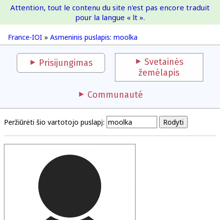
Attention, tout le contenu du site n'est pas encore traduit
France-IOI
pour la langue « lt ».
France-IOI
»
Asmeninis puslapis: moolka
Svetainės
Prisijungimas
žemėlapis
Communauté
Peržiūrėti šio vartotojo puslapį: