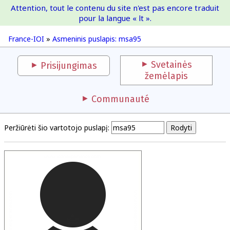
Attention, tout le contenu du site n'est pas encore traduit
France-IOI
pour la langue « lt ».
France-IOI
»
Asmeninis puslapis: msa95
Svetainės
Prisijungimas
žemėlapis
Communauté
Peržiūrėti šio vartotojo puslapį: