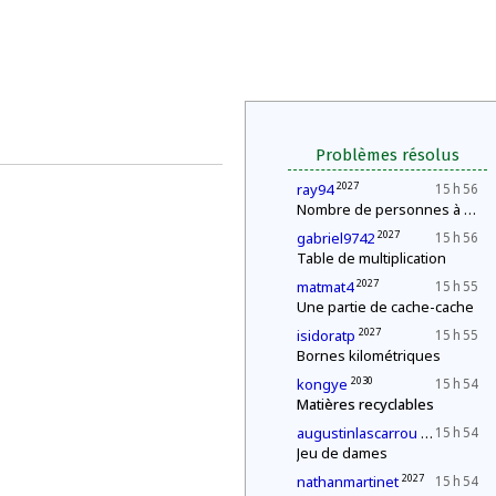
Problèmes résolus
2027
ray94
15 h 56
Nombre de personnes à la fête
2027
gabriel9742
15 h 56
Table de multiplication
2027
matmat4
15 h 55
Une partie de cache-cache
2027
isidoratp
15 h 55
Bornes kilométriques
2030
kongye
15 h 54
Matières recyclables
2027
augustinlascarrou
15 h 54
Jeu de dames
2027
nathanmartinet
15 h 54