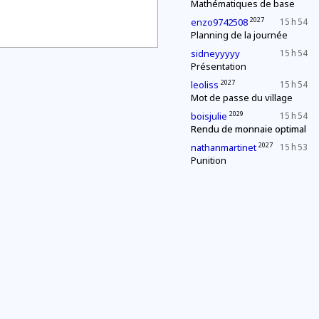
Mathématiques de base
2027
enzo9742508
15 h 54
Planning de la journée
sidneyyyyy
15 h 54
Présentation
2027
leoliss
15 h 54
Mot de passe du village
2029
boisjulie
15 h 54
Rendu de monnaie optimal
2027
nathanmartinet
15 h 53
Punition