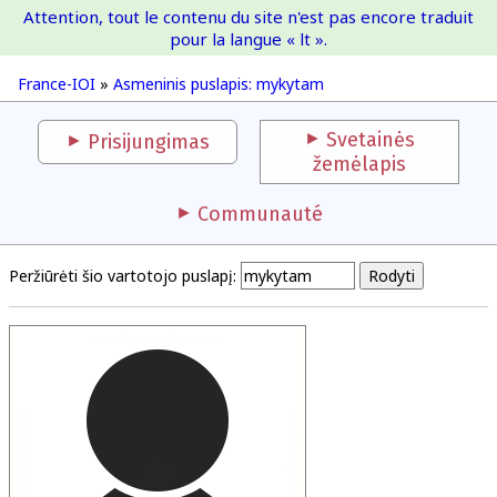
Attention, tout le contenu du site n'est pas encore traduit
France-IOI
pour la langue « lt ».
France-IOI
»
Asmeninis puslapis: mykytam
Svetainės
Prisijungimas
žemėlapis
Communauté
Peržiūrėti šio vartotojo puslapį: