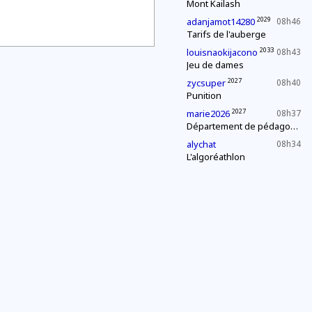
Mont Kailash
2029
adanjamot14280
08h46
Tarifs de l'auberge
2033
louisnaokijacono
08h43
Jeu de dames
2027
zycsuper
08h40
Punition
2027
marie2026
08h37
Département de pédagogie : le « c'est plus, c'est moins »
alychat
08h34
L'algoréathlon