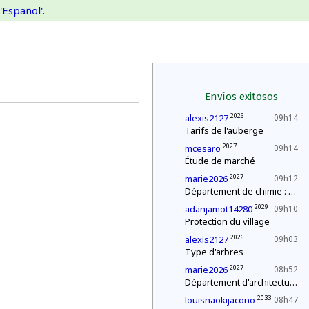
'Español'.
Envíos exitosos
2026
alexis2127
09h14
Tarifs de l'auberge
2027
mcesaro
09h14
Étude de marché
2027
marie2026
09h12
Département de chimie : mélange explosif
2029
adanjamot14280
09h10
Protection du village
2026
alexis2127
09h03
Type d'arbres
2027
marie2026
08h52
Département d'architecture : construction d'une pyramide
2033
louisnaokijacono
08h47