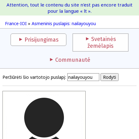
Attention, tout le contenu du site n'est pas encore traduit
France-IOI
pour la langue « lt ».
France-IOI
»
Asmeninis puslapis: nailayouyou
Svetainės
Prisijungimas
žemėlapis
Communauté
Peržiūrėti šio vartotojo puslapį: