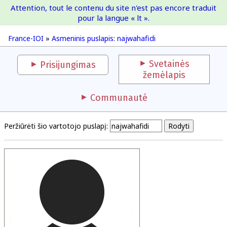
Attention, tout le contenu du site n'est pas encore traduit
France-IOI
pour la langue « lt ».
France-IOI
»
Asmeninis puslapis: najwahafidi
Svetainės
Prisijungimas
žemėlapis
Communauté
Peržiūrėti šio vartotojo puslapį: