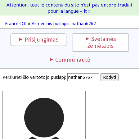
Attention, tout le contenu du site n'est pas encore traduit
France-IOI
pour la langue « lt ».
France-IOI
»
Asmeninis puslapis: nathan6767
Svetainės
Prisijungimas
žemėlapis
Communauté
Peržiūrėti šio vartotojo puslapį: