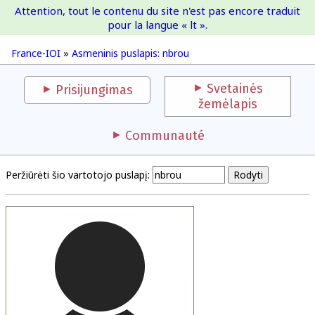
Attention, tout le contenu du site n'est pas encore traduit
France-IOI
pour la langue « lt ».
France-IOI
»
Asmeninis puslapis: nbrou
Svetainės
Prisijungimas
žemėlapis
Communauté
Peržiūrėti šio vartotojo puslapį: