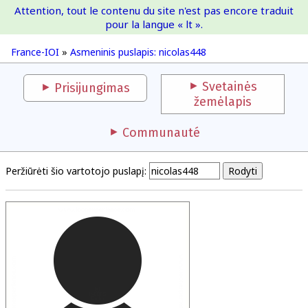
Attention, tout le contenu du site n'est pas encore traduit
France-IOI
pour la langue « lt ».
France-IOI
»
Asmeninis puslapis: nicolas448
Svetainės
Prisijungimas
žemėlapis
Communauté
Peržiūrėti šio vartotojo puslapį: