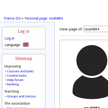
France-IOI
»
Personal page: noah884
View page of:
Log in
Log in
Language:
Sitemap
Improving
Courses and tasks
Contest tasks
Help forum
Ranking
Teaching
Groups and classes
The association
noah884