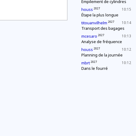
Empilement de cylindres
2027
houss
10:15
Étape la plus longue
2027
titouanvilhelm
10:14
Transport des bagages
2027
mcesaro
10:13
Analyse de fréquence
2027
houss
10:12
Planning de la journée
2027
mbrt
10:12
Dans le fourré