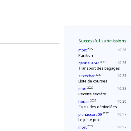
Successful submissions
2027
mbrt
10:28
Punition
2027
gabriel9742
10:26
Transport des bagages
2027
zezechar
10:25
Liste de courses
2027
mbrt
10:23
Recette secrète
2027
houss
10:20
Calcul des dénivelées
2027
pianascura09
10:17
Le juste prix
2027
mbrt
10:17