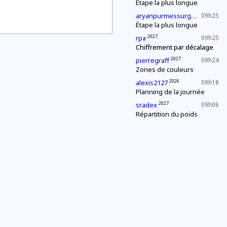
Étape la plus longue
202
aryanpurmessurgmailcom
09h25
Étape la plus longue
2027
rpa
09h25
Chiffrement par décalage
2027
pierregraff
09h24
Zones de couleurs
2026
alexis2127
09h18
Planning de la journée
2027
sradex
09h06
Répartition du poids