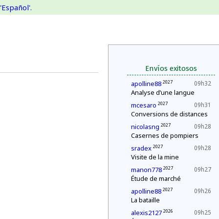
'Español'.
Envíos exitosos
2027
apolline88
09h32
Analyse d’une langue
2027
mcesaro
09h31
Conversions de distances
2027
nicolasng
09h28
Casernes de pompiers
2027
sradex
09h28
Visite de la mine
2027
manon778
09h27
Étude de marché
2027
apolline88
09h26
La bataille
2026
alexis2127
09h25