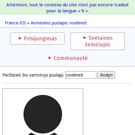
Attention, tout le contenu du site n'est pas encore traduit
France-IOI
pour la langue « lt ».
France-IOI
»
Asmeninis puslapis: noelined
Svetainės
Prisijungimas
žemėlapis
Communauté
Peržiūrėti šio vartotojo puslapį: